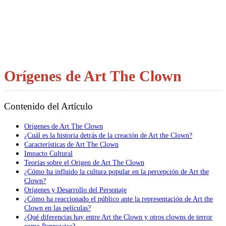
Orígenes de Art The Clown
Contenido del Artículo
Orígenes de Art The Clown
¿Cuál es la historia detrás de la creación de Art the Clown?
Características de Art The Clown
Impacto Cultural
Teorías sobre el Origen de Art The Clown
¿Cómo ha influido la cultura popular en la percepción de Art the
Clown?
Orígenes y Desarrollo del Personaje
¿Cómo ha reaccionado el público ante la representación de Art the
Clown en las películas?
¿Qué diferencias hay entre Art the Clown y otros clowns de terror
como Pennywise?