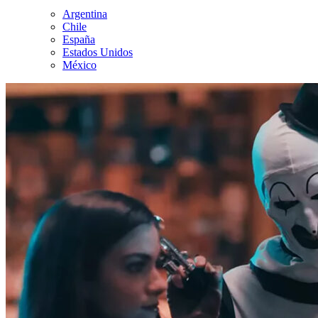
Argentina
Chile
España
Estados Unidos
México