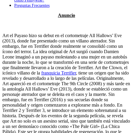
Preguntas Frecuentes
Art el Payaso hizo su debut en el cortometraje All Hallows’ Eve
(2013), donde fue presentado como un villano aterrador. Sin
embargo, fue en Terrifier donde realmente se consolidó como un
ícono del terror. La idea original de Art surgió cuando Damien
Leone imaginó a un payaso molestando a una mujer en un autobús
durante la noche, lo que se transformó en una serie de cortometrajes
que finalmente llevaron a la creación de Terrifier. Art the Clown, el
icónico villano de la
franquicia Terrifier
, tiene un origen que ha sido
revelado y desarrollado a lo largo de las películas. Originalmente,
Art apareció en el cortometraje The 9th Circle (2008) y más tarde en
la antología All Hallows’ Eve (2013), donde se estableció como un
personaje aterrador que se deleita en el caos y la muerte. Sin
embargo, fue en Terrifier (2016) y sus secuelas donde su
personalidad y origen comenzaron a explorarse más a fondo. En
Terrifier 2 y Terrifier 3, se introduce un elemento sobrenatural a su
historia. Después de los eventos de la segunda película, se revela
que Art no solo es un asesino serial, sino que también está vinculado
a un ser demoníaco conocido como «The Pale Girl» (La Chica
Pálida). Este ser le otorga habilidades de regeneración, lo que le