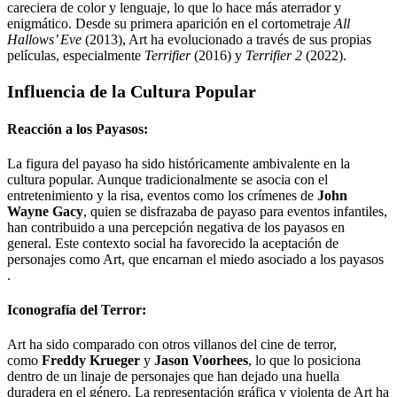
careciera de color y lenguaje, lo que lo hace más aterrador y
enigmático. Desde su primera aparición en el cortometraje
All
Hallows’ Eve
(2013), Art ha evolucionado a través de sus propias
películas, especialmente
Terrifier
(2016) y
Terrifier 2
(2022)
.
Influencia de la Cultura Popular
Reacción a los Payasos
:
La figura del payaso ha sido históricamente ambivalente en la
cultura popular. Aunque tradicionalmente se asocia con el
entretenimiento y la risa, eventos como los crímenes de
John
Wayne Gacy
, quien se disfrazaba de payaso para eventos infantiles,
han contribuido a una percepción negativa de los payasos en
general. Este contexto social ha favorecido la aceptación de
personajes como Art, que encarnan el miedo asociado a los payasos
.
Iconografía del Terror
:
Art ha sido comparado con otros villanos del cine de terror,
como
Freddy Krueger
y
Jason Voorhees
, lo que lo posiciona
dentro de un linaje de personajes que han dejado una huella
duradera en el género. La representación gráfica y violenta de Art ha